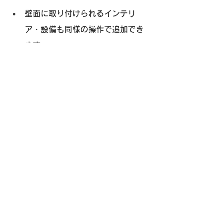
壁面に取り付けられるインテリ
ア・設備も同様の操作で追加でき
ます
壁を選択し、画面上部のメニュー
から「
壁付アイテムを追加
」をク
リック
表示されるリストから、下記のア
イテムを選択・配置してくださ
い：
カーテン
壁掛けテレビ
絵画
時計
棚