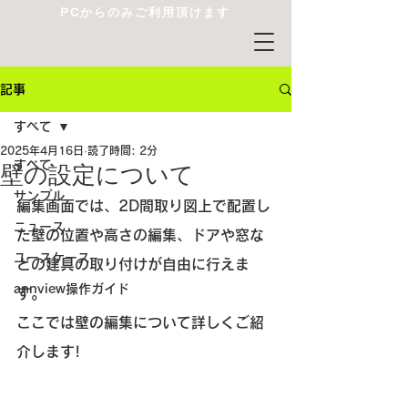
PCからのみご利用頂けます
記事
すべて
2025年4月16日
読了時間: 2分
すべて
壁の設定について
サンプル
編集画面では、2D間取り図上で配置し
ニュース
た
壁の位置や高さの編集、ドアや窓な
ユースケース
どの建具の取り付けが自由に行え
ま
annview操作ガイド
す。
ここでは壁の編集について詳しくご紹
介します!