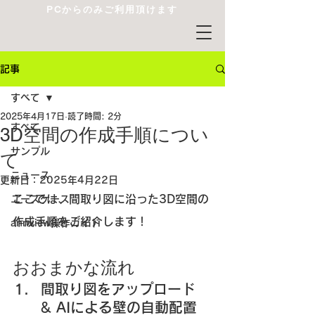
PCからのみご利用頂けます
記事
すべて
2025年4月17日
読了時間: 2分
すべて
3D空間の作成手順につい
サンプル
て
ニュース
更新日：
2025年4月22日
ここでは、間取り図に沿った3D空間の
ユースケース
作成手順をご紹介します！
annview操作ガイド
おおまかな流れ
間取り図をアップロード 
& AIによる壁の自動配置