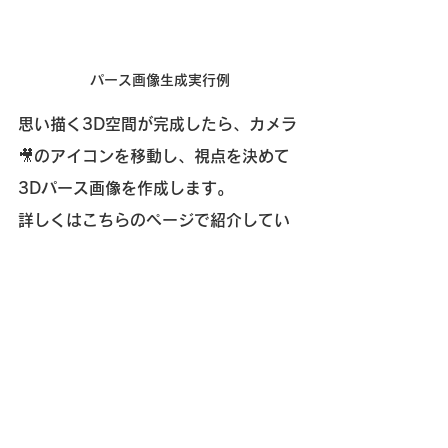
パース画像生成実行例
思い描く3D空間が完成したら、カメラ
🎥のアイコンを移動し、視点を決めて
3Dパース画像を作成します。
詳しくはこちらのページで紹介してい
ます: 
パース画像生成の実行について
作業の流れを掴んで頂いたら、次のペ
ージで3Dパース作成画面の操作をご覧
ください。
　→ 
3Dパース作成画面の操作につい
て